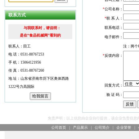
*
公司名称：
联系方式
*
联 系 人：
联系电话：
与我联系时，请说明：
是在“食品机械网”看到的
电子邮件：
联系人：田工
注：两个
电 话：0531-88767253
*
反馈内容：
手 机：15064121956
传 真：0531-88767260
地 址：山东省济南市历下区奥体西路
回复方式：
1222号力高国际
验 证 码：
免责声明：以上信息由企业自行提供，该企业负责信息
公司首页
|
产品展示
|
公司简介
|
企业荣誉
|