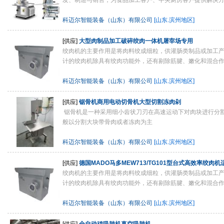
发、制造与销售，为食品加工客户、中央厨房客户提供解决方案
科迈尔智能装备（山东）有限公司
[山东.滨州地区]
[供应]
大型肉制品加工破碎绞肉一体机屠宰场专用
绞肉机的主要作用是将肉料绞成细粒，供灌肠类制品或加工产
计的绞肉机除具有绞肉功能外，还有剔除筋腱、嫩化和混合作用
科迈尔智能装备（山东）有限公司
[山东.滨州地区]
[供应]
锯骨机商用电动切骨机大型切割冻肉剁
锯骨机是一种采用细小齿状刀刃在高速运动下对肉块进行分
般以分割大块带骨肉或者冻肉为主
科迈尔智能装备（山东）有限公司
[山东.滨州地区]
[供应]
德国MADO马多MEW713/TG101型台式高效率绞肉
合
绞肉机的主要作用是将肉料绞成细粒，供灌肠类制品或加工产
计的绞肉机除具有绞肉功能外，还有剔除筋腱、嫩化和混合作用
科迈尔智能装备（山东）有限公司
[山东.滨州地区]