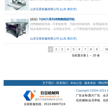
山东宝星机械有限公司
[山东.潍坊市]
[供应]
TQW25系列鸡鸭鹅精脱羽机
鸡鸭鹅精脱羽机--可单独使用，为卧式转辊结构，采用链条
辊实现相对转动，从而脱去羽毛，上下两排脱毛辊的间距可以调
山东宝星机械有限公司
[山东.潍坊市]
1
2
3
4
5
6
7
8
9
…
5
当前显示第 1 － 20 条
关于我们
-
联系我们
-
本站公告
-
服务条款
-
网站帮
Copyright
©
2004-2013
广告业务(图片广告、会员申请
信息编辑(会员审核、信息发布
全国客服热线：0519-89897519