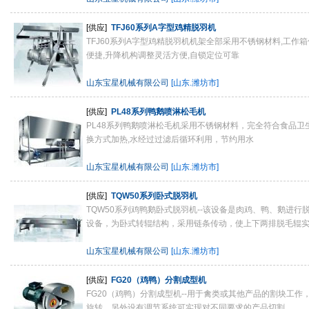
[供应]
TFJ60系列A字型鸡精脱羽机
TFJ60系列A字型鸡精脱羽机机架全部采用不锈钢材料,工作
便捷,升降机构调整灵活方便,自锁定位可靠
山东宝星机械有限公司
[山东.潍坊市]
[供应]
PL48系列鸭鹅喷淋松毛机
PL48系列鸭鹅喷淋松毛机采用不锈钢材料，完全符合食品卫
换方式加热,水经过过滤后循环利用，节约用水
山东宝星机械有限公司
[山东.潍坊市]
[供应]
TQW50系列卧式脱羽机
TQW50系列鸡鸭鹅卧式脱羽机--该设备是肉鸡、鸭、鹅进行
设备，为卧式转辊结构，采用链条传动，使上下两排脱毛辊实现
山东宝星机械有限公司
[山东.潍坊市]
[供应]
FG20（鸡鸭）分割成型机
FG20（鸡鸭）分割成型机--用于禽类或其他产品的割块工作
旋转，另外设有调节系统可实现对不同要求的产品切割。