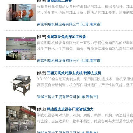
[供应]
禽制品加工设备
根据各种禽类制品及各种特禽制品的加工，根据各品种、加
艺，将配套相适应的加工设备，以满足其加工要求。适用的加工
南京明瑞机械设备有限公司
[江苏.南京市]
[供应]
兔屠宰及兔肉深加工设备
南京明瑞机械设备有限公司一直致力于提供兔肉产品的成套
和生产技术。生产獭兔、肉兔、野兔屠宰和兔肉制品深加工成套
南京明瑞机械设备有限公司
[江苏.南京市]
[供应]
三辊刀高效鸡脖去皮机 鸭脖去皮机
YD-2000全自动家禽剥皮机，采用德国先进技术，整机采用
高强度合金钢制造，核心部件国外进口，产品性能优越，坚固耐
诸城市远大工贸有限公司
[山东.潍坊市]
[供应]
鸭边腿去皮设备厂家诸城远大
剥皮机设备可对鸡脖、鸡胸、鸡腿、鸭脖、鸭胸、鸭边腿带
行去除，去皮效果好，物料不损伤。此设备可与大型屠宰流水线