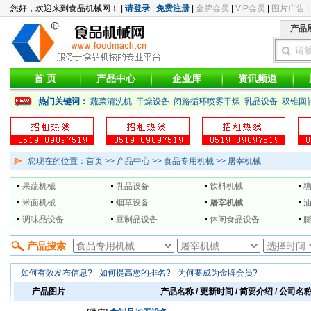
您好，欢迎来到食品机械网！ |
请登录
|
免费注册
|
金牌会员
|
VIP会员
|
图片广告
|
产品
请
首 页
产品中心
企业库
资讯频道
热门关键词：
蔬菜清洗机
干燥设备
闭路循环喷雾干燥
乳品设备
双锥回
您现在的位置：首页 >>
产品中心
>>
食品专用机械
>> 屠宰机械
果蔬机械
乳品设备
饮料机械
米面机械
烟草设备
屠宰机械
调味品设备
豆制品设备
休闲食品设备
产品搜索
如何有效发布信息?
如何提高您的排名?
为何要成为金牌会员?
产品图片
产品名称 / 更新时间 / 简要介绍 / 公司名