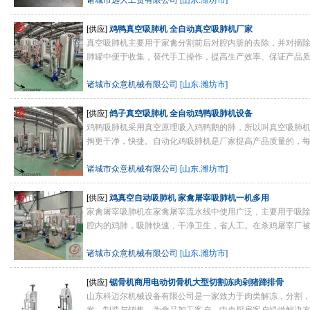
诸城市远大工贸有限公司
[山东.潍坊市]
[供应]
鸡鸭真空吸肺机 全自动真空吸肺机厂家
真空吸肺机主要用于家禽分割前后对腔内脏的去除，并对摘
肺罐中便于收集，替代手工操作，提高生产效率、保证产品
诸城市众意机械有限公司
[山东.潍坊市]
[供应]
鸽子真空吸肺机 全自动鸡鸭吸肺机设备
鸡鸭吸肺机采用真空原理吸入鸡鸭鹅的肺，所以叫真空吸肺
掏更干净，快捷。自动化鸡吸肺机是厂家提高产品质量的，每套
诸城市众意机械有限公司
[山东.潍坊市]
[供应]
鸡真空自动吸肺机 家禽屠宰吸肺机一机多用
家禽屠宰吸肺机在家禽屠宰流水线中使用广泛，主要用于吸
腔内的鸡肺，吸肺快速，干净卫生，省人工。在杀鸡屠宰厂被广
诸城市众意机械有限公司
[山东.潍坊市]
[供应]
锯骨机商用电动切骨机大型切割冻肉剁猪蹄排骨
山东科迈尔机械设备有限公司是一家致力于肉类解冻，分割