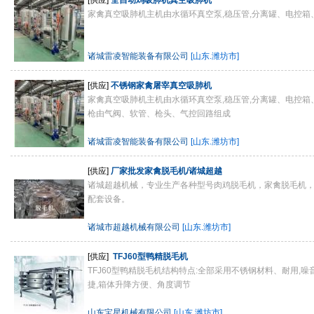
[供应]
全自动鸡吸肺机真空吸肺机
家禽真空吸肺机主机由水循环真空泵,稳压管,分离罐、电控箱
诸城雷凌智能装备有限公司
[山东.潍坊市]
[供应]
不锈钢家禽屠宰真空吸肺机
家禽真空吸肺机主机由水循环真空泵,稳压管,分离罐、电控箱
枪由气阀、软管、枪头、气控回路组成
诸城雷凌智能装备有限公司
[山东.潍坊市]
[供应]
厂家批发家禽脱毛机/诸城超越
诸城超越机械，专业生产各种型号肉鸡脱毛机，家禽脱毛机
配套设备。
诸城市超越机械有限公司
[山东.潍坊市]
[供应]
TFJ60型鸭精脱毛机
TFJ60型鸭精脱毛机结构特点:全部采用不锈钢材料、耐用,
捷,箱体升降方便、角度调节
山东宝星机械有限公司
[山东.潍坊市]