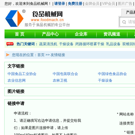
您好，欢迎来到食品机械网！ |
请登录
|
免费注册
|
金牌会员
|
VIP会员
|
图片广告
|
产品
请
首 页
产品中心
企业库
资讯频道
热门关键词：
蔬菜清洗机
干燥设备
闭路循环喷雾干燥
乳品设备
双锥回
您现在的位置：首页 >> 友情链接
文字链接
中国食品工业协会
中国包装联合会
中国绿色食品协会
农业信息网
农林卫视
干燥设备
图片链接
链接申请
申请流程：
*
网站名称
1、
请正确填写右边申请信息，并提交给我
连接类型
们；如果是图片连接申请，请上传
*
链接