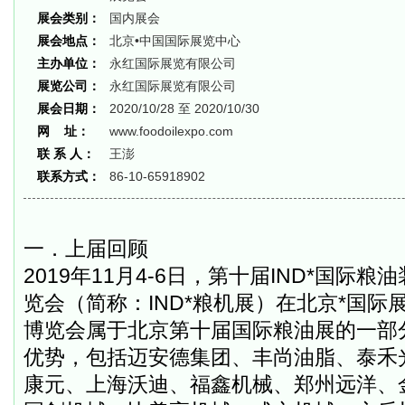
展会类别：
国内展会
展会地点：
北京•中国国际展览中心
主办单位：
永红国际展览有限公司
展览公司：
永红国际展览有限公司
展会日期：
2020/10/28 至 2020/10/30
网 址：
www.foodoilexpo.com
联 系 人：
王澎
联系方式：
86-10-65918902
一．上届回顾
2019
年
11
月
4-6
日，第十届
IND
*国际粮
览会（简称：
IND
*粮机展）在北京*国际
博览会属于北京第十届国际粮油展的一部
优势，包括迈安德集团、丰尚油脂、泰禾
康元、上海沃迪、福鑫机械、郑州远洋、