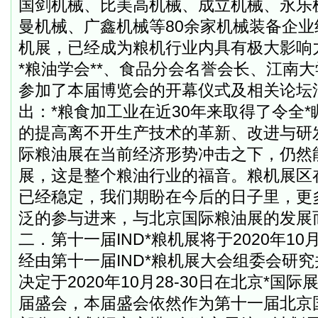
国剑机械、比美高机械、成立机械、永乐
曼机械、广鑫机械等
80
余家机械装备企业
机展，已经成为粮机行业内具有极大影响
*粮油学会**、食品分会名誉会长、江南
参加了本届博览会的开幕仪式及相关论坛
出：*粮食加工业在近
30
年来取得了令全*
的提高离不开生产技术的革新、改进与研
际粮油展在当前经济形势冲击之下，仍然
展，这是整个粮油行业的福音。粮机展区
已经稳定，我们期盼在今后的日子里，更
泛的参与进来，与北京国际粮油展的发展
二．第十一届
IND
*粮机展将于
2020
年
10
经由第十一届
IND
*粮机展大会组委会研
决定于
2020
年
10
月
28-30
日在北京*国际
届盛会，本届盛会依然作为第十一届北京