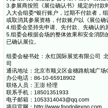
3.
参展商按照《展位确认书》规定的付款
入大会组委*银行账户，过期不付款者，
或取消其参展资格，付款账户以《展位确
4.
组委会坚持先申请、先付款、先确认的
5.
组委会根据会场的整体效果和安全消防
已确认展位。
组委会秘书处：永红国际展览有限公司
司
通讯地址：北京市顺义区金穗路航城广场
办公电话：
86-10-65918902
联络人员：王澎 经理
联系手机：
18501351933
电子邮箱：
1053314043@qq.com
项目官网：
http://www.foodoilexpo.com