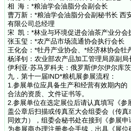
相
海：*粮油学会油脂分会副会长
曹万新：*粮油学会油脂分会副秘书长 西
有限公司总经理
宋
凯：*林业与环境促进会油茶产业分会
张玉玺：*农产品市场流通协会执行会长
王化会：*牡丹产业协会、*经济林协会牡
杨泽钊：农业部农产品加工管理局原副局
伊利亚·苏马罗科夫：俄罗斯伊尔伊尔库
九．第十一届
IND
*粮机展参展流程：
1.
参展单位应具备生产和经营有效期内的
合法的资质、文件证书等。
2.
参展单位在选定展位后请认真填写《参
盖公章后扫描或传真至大会组委会（传真
同效力），组委会秘书处在接到《参展申
为参展商办理注册参会手续，出具《展位