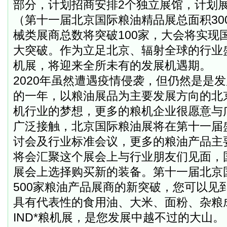
部分，计划招商安排
2
个独立展馆，计划
（第十一届北京国际粮油精品展总面积
30
械类展商总数将突破
100
家，大会将实现
大突破。作为立足北京、辐射全球的行业
机展，将迎来全所未有的发展机遇期。
2020
年虽然遭遇疫情侵袭，但仍然是是发
的一年，以粮油展品为主要发展方向的北
机行业的梦想，更多的粮机企业很愿意与
广泛接触，北京国际粮油展将在第十一届
讨会及行业标准会议，更多的粮油产品主
将会汇聚这个展会上与行业朋友们见面，
展会上选择购买新的装备。第十一届北京
500
家粮油产品展商的新突破，您可以见
具有代表性的食用油、大米、面粉、杂粮
IND
*粮机展，是您发展中越不过的大山。